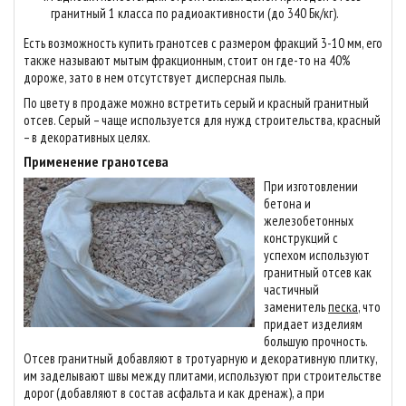
гранитный 1 класса по радиоактивности (до 340 Бк/кг).
Есть возможность купить гранотсев с размером фракций 3-10 мм, его
также называют мытым фракционным, стоит он где-то на 40%
дороже, зато в нем отсутствует дисперсная пыль.
По цвету в продаже можно встретить серый и красный гранитный
отсев. Серый – чаще используется для нужд строительства, красный
– в декоративных целях.
Применение гранотсева
При изготовлении
бетона и
железобетонных
конструкций с
успехом используют
гранитный отсев как
частичный
заменитель
песка
, что
придает изделиям
большую прочность.
Отсев гранитный добавляют в тротуарную и декоративную плитку,
им заделывают швы между плитами, используют при строительстве
дорог (добавляют в состав асфальта и как дренаж), а при