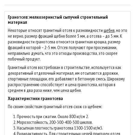
Гранотсев: мелкозернистый сыпучий строительный
материал
Некоторые относят гранитный отсев к разновидности
щебня
, но это
не верно, размер фракций щебня более 5 мм, а отсева – до 5 мм. К
разновидности гранотсева относится гранитная крошка, размер
фракций в которой – 2-5 мм. Отсев получают при просеивании,
неправильно думать, что это отходы производства, это скорее
побочный продукт.
Гранитный отсев востребован в строительстве, используется как
декоративный отделочный материал, им отсыпаются дорожки,
спортивные площадки, его добавляют в бетонную смесь. Широкому
распространению способствует и цена гранотсева, которая в
среднем в два раза ниже, чем цена щебня.
Характеристики гранотсева
По своим свойствам гранитный отсев схож со щебнем:
Прочность при сжатии. Около 800 кг/см 2.
Морозостойкость, 200-300-400-500 циклов.
Насыпная плотность гранотсева 1300-1500 кг/м3.
Радиоактивность. Для строительных целей пригоден отсев