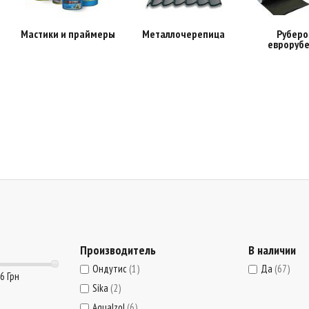
Мастики и праймеры
Металлочерепица
Руберо
евроруб
Производитель
В наличии
Ондутис
(1)
Да
(67)
76 Грн
Sika
(2)
AquaIzol
(6)