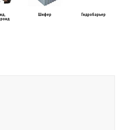
ид,
Шифер
Гидробарьер
ероид