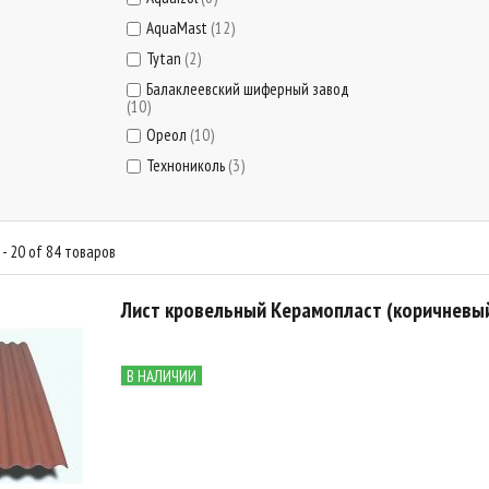
AquaMast
(12)
Tytan
(2)
Балаклеевский шиферный завод
(10)
Ореол
(10)
Технониколь
(3)
- 20 of 84 товаров
Лист кровельный Керамопласт (коричневы
В НАЛИЧИИ