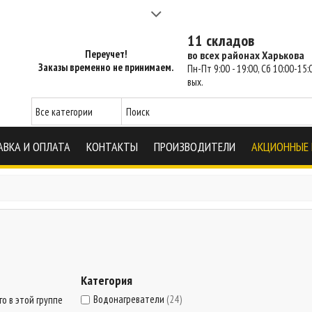
а 2-3 часа - SM Харьков
11 складов
Переучет!
во всех районах Харькова
Заказы временно не принимаем.
Пн-Пт 9:00 - 19:00, Сб 10:00-15:0
вых.
АВКА И ОПЛАТА
КОНТАКТЫ
ПРОИЗВОДИТЕЛИ
АКЦИОННЫЕ
Категория
Водонагреватели
(24)
о в этой группе