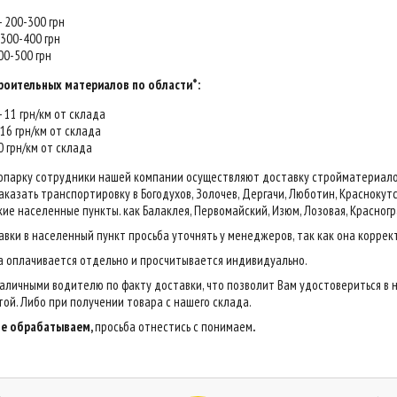
 - 200-300 грн
- 300-400 грн
400-500 грн
роительных материалов по области*:
 - 11 грн/км от склада
- 16 грн/км от склада
20 грн/км от склада
опарку сотрудники нашей компании осуществляют доставку стройматериалов н
казать транспортировку в Богодухов, Золочев, Дергачи, Люботин, Краснокутск,
ие населенные пункты. как Балаклея, Первомайский, Изюм, Лозовая, Красногр
авки в населенный пункт просьба уточнять у менеджеров, так как она коррек
са оплачивается отдельно и просчитывается индивидуально.
аличными водителю по факту доставки, что позволит Вам удостовериться в 
ой. Либо при получении товара с нашего склада.
 не обрабатываем,
просьба отнестись с понимаем
.