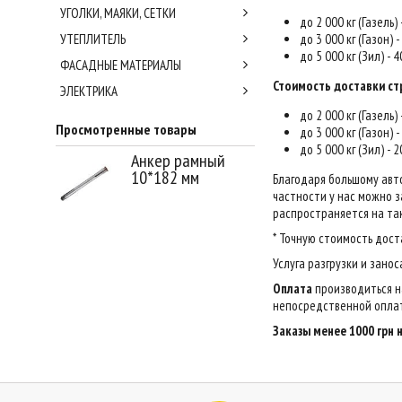
УГОЛКИ, МАЯКИ, СЕТКИ
до 2 000 кг (Газель)
УТЕПЛИТЕЛЬ
до 3 000 кг (Газон) 
до 5 000 кг (Зил) - 
ФАСАДНЫЕ МАТЕРИАЛЫ
Стоимость доставки ст
ЭЛЕКТРИКА
до 2 000 кг (Газель)
Просмотренные товары
до 3 000 кг (Газон) 
до 5 000 кг (Зил) - 
Анкер рамный
10*182 мм
Благодаря большому авт
частности у нас можно за
распространяется на так
* Точную стоимость дост
Услуга разгрузки и зано
Оплата
производиться н
непосредственной оплат
Заказы менее 1000 грн