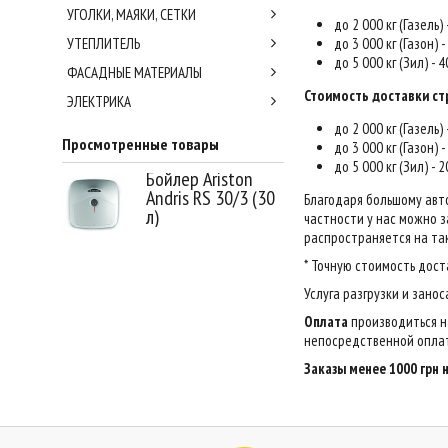
УГОЛКИ, МАЯКИ, СЕТКИ
до 2 000 кг (Газель)
УТЕПЛИТЕЛЬ
до 3 000 кг (Газон) 
до 5 000 кг (Зил) - 
ФАСАДНЫЕ МАТЕРИАЛЫ
Стоимость доставки ст
ЭЛЕКТРИКА
до 2 000 кг (Газель)
Просмотренные товары
до 3 000 кг (Газон) 
до 5 000 кг (Зил) - 
Бойлер Ariston
Andris RS 30/3 (30
Благодаря большому авт
л)
частности у нас можно за
распространяется на так
* Точную стоимость дост
Услуга разгрузки и зано
Оплата
производиться н
непосредственной оплат
Заказы менее 1000 грн