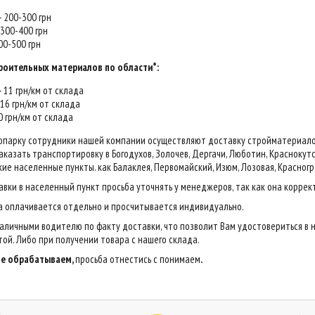
 - 200-300 грн
- 300-400 грн
400-500 грн
роительных материалов по области*:
 - 11 грн/км от склада
- 16 грн/км от склада
20 грн/км от склада
опарку сотрудники нашей компании осуществляют доставку стройматериалов н
казать транспортировку в Богодухов, Золочев, Дергачи, Люботин, Краснокутск,
ие населенные пункты. как Балаклея, Первомайский, Изюм, Лозовая, Красногр
авки в населенный пункт просьба уточнять у менеджеров, так как она коррек
са оплачивается отдельно и просчитывается индивидуально.
аличными водителю по факту доставки, что позволит Вам удостовериться в 
ой. Либо при получении товара с нашего склада.
 не обрабатываем,
просьба отнестись с понимаем
.