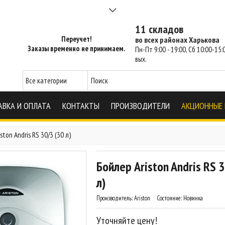
а 2-3 часа - SM Харьков
11 складов
Переучет!
во всех районах Харькова
Заказы временно не принимаем.
Пн-Пт 9:00 - 19:00, Сб 10:00-15:0
вых.
АВКА И ОПЛАТА
КОНТАКТЫ
ПРОИЗВОДИТЕЛИ
АКЦИОННЫЕ
ston Andris RS 30/3 (30 л)
Бойлер Ariston Andris RS 3
л)
Производитель:
Ariston
Состояние:
Новинка
Уточняйте цену!