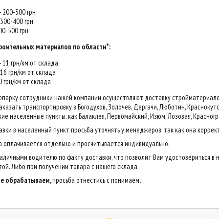
 - 200-300 грн
- 300-400 грн
400-500 грн
роительных материалов по области*:
 - 11 грн/км от склада
- 16 грн/км от склада
20 грн/км от склада
опарку сотрудники нашей компании осуществляют доставку стройматериалов н
казать транспортировку в Богодухов, Золочев, Дергачи, Люботин, Краснокутск,
ие населенные пункты. как Балаклея, Первомайский, Изюм, Лозовая, Красногр
авки в населенный пункт просьба уточнять у менеджеров, так как она коррек
са оплачивается отдельно и просчитывается индивидуально.
аличными водителю по факту доставки, что позволит Вам удостовериться в 
ой. Либо при получении товара с нашего склада.
 не обрабатываем,
просьба отнестись с понимаем
.