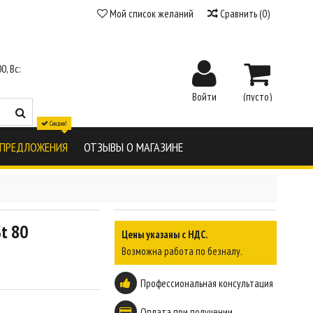
Мой список желаний
Сравнить
(
0
)
0, Вс:
Войти
(пусто)
Скидки!
 ПРЕДЛОЖЕНИЯ
ОТЗЫВЫ О МАГАЗИНЕ
St 80
Цены указаны с НДС.
Возможна работа по безналу.
Профессиональная консультация
Оплата при получении