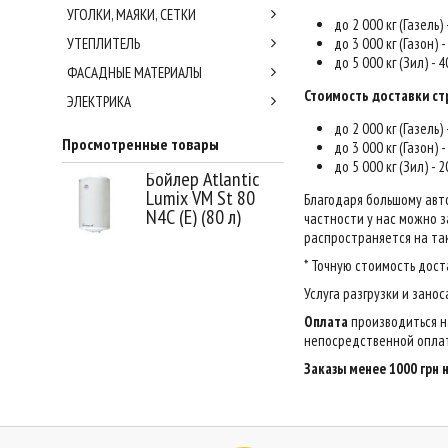
УГОЛКИ, МАЯКИ, СЕТКИ
до 2 000 кг (Газель)
УТЕПЛИТЕЛЬ
до 3 000 кг (Газон) 
до 5 000 кг (Зил) - 
ФАСАДНЫЕ МАТЕРИАЛЫ
Стоимость доставки ст
ЭЛЕКТРИКА
до 2 000 кг (Газель)
Просмотренные товары
до 3 000 кг (Газон) 
до 5 000 кг (Зил) - 
Бойлер Atlantic
Lumix VM St 80
Благодаря большому авт
N4С (Е) (80 л)
частности у нас можно за
распространяется на так
* Точную стоимость дост
Услуга разгрузки и зано
Оплата
производиться н
непосредственной оплат
Заказы менее 1000 грн