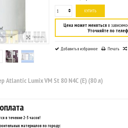
КУПИТЬ
Цена может меняться
в зависимос
Уточняйте по телеф
Увеличить
Добавить в избранное
Печать
р Atlantic Lumix VM St 80 N4С (Е) (80 л)
 оплата
ся в течение 2-3 часов
!
роительных материалов по городу: