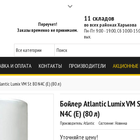
а 2-3 часа - SM Харьков
11 складов
Переучет!
во всех районах Харькова
Заказы временно не принимаем.
Пн-Пт 9:00 - 19:00, Сб 10:00-15:0
вых.
АВКА И ОПЛАТА
КОНТАКТЫ
ПРОИЗВОДИТЕЛИ
АКЦИОННЫЕ
antic Lumix VM St 80 N4С (Е) (80 л)
Бойлер Atlantic Lumix VM 
N4С (Е) (80 л)
Производитель:
Atlantic
Состояние:
Новинка
Уточняйте цену!