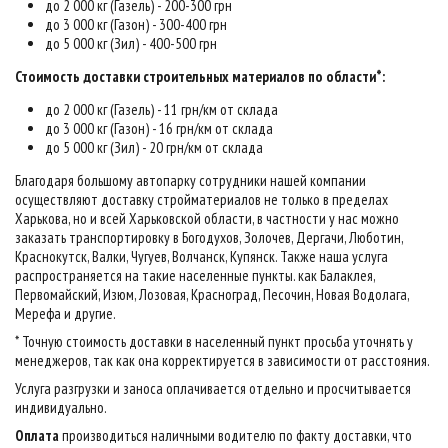
до 2 000 кг (Газель) - 200-300 грн
до 3 000 кг (Газон) - 300-400 грн
до 5 000 кг (Зил) - 400-500 грн
Стоимость доставки строительных материалов по области*:
до 2 000 кг (Газель) - 11 грн/км от склада
до 3 000 кг (Газон) - 16 грн/км от склада
до 5 000 кг (Зил) - 20 грн/км от склада
Благодаря большому автопарку сотрудники нашей компании
осуществляют доставку стройматериалов не только в пределах
Харькова, но и всей Харьковской области, в частности у нас можно
заказать транспортировку в Богодухов, Золочев, Дергачи, Люботин,
Краснокутск, Валки, Чугуев, Волчанск, Купянск. Также наша услуга
распространяется на такие населенные пункты. как Балаклея,
Первомайский, Изюм, Лозовая, Красноград, Песочин, Новая Водолага,
Мерефа и другие.
* Точную стоимость доставки в населенный пункт просьба уточнять у
менеджеров, так как она корректируется в зависимости от расстояния.
Услуга разгрузки и заноса оплачивается отдельно и просчитывается
индивидуально.
Оплата
производиться наличными водителю по факту доставки, что