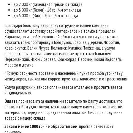
до 2 000 кг (Газель) - 11 грн/км от склада
до 3 000 кг (Газон) - 16 грн/км от склада
до 5 000 кг (Зил) - 20 грн/км от склада
Благодаря большому автопарку сотрудники нашей компании
осуществляют доставку стройматериалов не только в пределах
Харькова, но и всей Харьковской области, в частности у нас можно
заказать транспортировку в Богодухов, Золочев, Дергачи, Люботин,
Краснокутск, Валки, Чугуев, Волчанск, Купянск. Также наша услуга
распространяется на такие населенные пункты. как Балаклея,
Первомайский, Изюм, Лозовая, Красноград, Песочин, Новая Водолага,
Мерефа и другие.
* Точную стоимость доставки в населенный пункт просьба уточнять у
менеджеров, так как она корректируется в зависимости от расстояния.
Услуга разгрузки и заноса оплачивается отдельно и просчитывается
индивидуально.
Оплата
производиться наличными водителю по факту доставки, что
позволит Вам удостовериться в надлежащем качестве и количестве
материалов, перед непосредственной оплатой. Либо при получении
товара с нашего склада.
Заказы менее 1000 грн не обрабатываем,
просьба отнестись с
понимаем
.