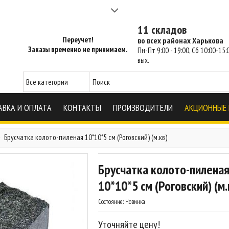
а 2-3 часа - SM Харьков
11 складов
Переучет!
во всех районах Харькова
Заказы временно не принимаем.
Пн-Пт 9:00 - 19:00, Сб 10:00-15:0
вых.
АВКА И ОПЛАТА
КОНТАКТЫ
ПРОИЗВОДИТЕЛИ
АКЦИОННЫЕ
Брусчатка колото-пиленая 10*10*5 см (Роговский) (м.кв)
Брусчатка колото-пилена
10*10*5 см (Роговский) (м.
Состояние:
Новинка
Уточняйте цену!