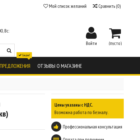
Мой список желаний
Сравнить
(
0
)
0, Вс:
Войти
(пусто)
Скидки!
 ПРЕДЛОЖЕНИЯ
ОТЗЫВЫ О МАГАЗИНЕ
я
Цены указаны с НДС.
кв)
Возможна работа по безналу.
Профессиональная консультация
Оплата при получении