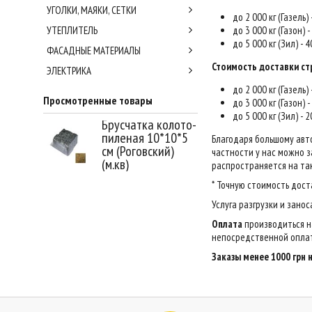
УГОЛКИ, МАЯКИ, СЕТКИ
до 2 000 кг (Газель)
УТЕПЛИТЕЛЬ
до 3 000 кг (Газон) 
до 5 000 кг (Зил) - 
ФАСАДНЫЕ МАТЕРИАЛЫ
Стоимость доставки ст
ЭЛЕКТРИКА
до 2 000 кг (Газель)
Просмотренные товары
до 3 000 кг (Газон) 
до 5 000 кг (Зил) - 
Брусчатка колото-
пиленая 10*10*5
Благодаря большому авт
см (Роговский)
частности у нас можно за
(м.кв)
распространяется на так
* Точную стоимость дост
Услуга разгрузки и зано
Оплата
производиться н
непосредственной оплат
Заказы менее 1000 грн