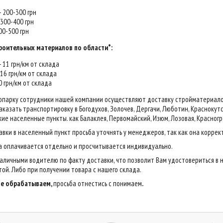
 - 200-300 грн
- 300-400 грн
400-500 грн
роительных материалов по области*:
 - 11 грн/км от склада
- 16 грн/км от склада
20 грн/км от склада
опарку сотрудники нашей компании осуществляют доставку стройматериалов н
казать транспортировку в Богодухов, Золочев, Дергачи, Люботин, Краснокутск,
ие населенные пункты. как Балаклея, Первомайский, Изюм, Лозовая, Красногр
авки в населенный пункт просьба уточнять у менеджеров, так как она коррек
са оплачивается отдельно и просчитывается индивидуально.
аличными водителю по факту доставки, что позволит Вам удостовериться в 
ой. Либо при получении товара с нашего склада.
 не обрабатываем,
просьба отнестись с понимаем
.