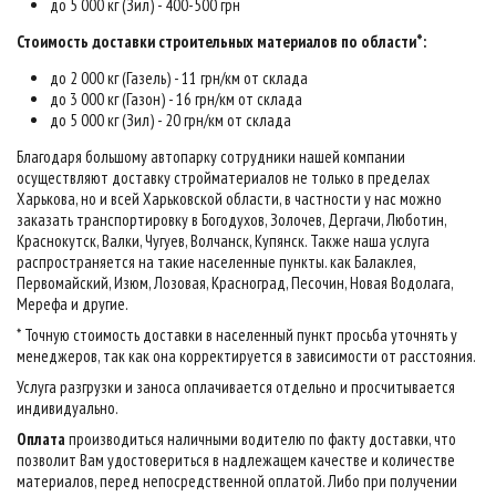
до 5 000 кг (Зил) - 400-500 грн
Стоимость доставки строительных материалов по области*:
до 2 000 кг (Газель) - 11 грн/км от склада
до 3 000 кг (Газон) - 16 грн/км от склада
до 5 000 кг (Зил) - 20 грн/км от склада
Благодаря большому автопарку сотрудники нашей компании
осуществляют доставку стройматериалов не только в пределах
Харькова, но и всей Харьковской области, в частности у нас можно
заказать транспортировку в Богодухов, Золочев, Дергачи, Люботин,
Краснокутск, Валки, Чугуев, Волчанск, Купянск. Также наша услуга
распространяется на такие населенные пункты. как Балаклея,
Первомайский, Изюм, Лозовая, Красноград, Песочин, Новая Водолага,
Мерефа и другие.
* Точную стоимость доставки в населенный пункт просьба уточнять у
менеджеров, так как она корректируется в зависимости от расстояния.
Услуга разгрузки и заноса оплачивается отдельно и просчитывается
индивидуально.
Оплата
производиться наличными водителю по факту доставки, что
позволит Вам удостовериться в надлежащем качестве и количестве
материалов, перед непосредственной оплатой. Либо при получении