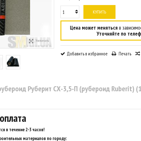
КУПИТЬ
Цена может меняться
в зависимос
Уточняйте по телеф
Увеличить
Добавить в избранное
Печать
убероид Руберит СХ-3,5-П (рубероид Ruberit) (1
 оплата
ся в течение 2-3 часов
!
роительных материалов по городу: