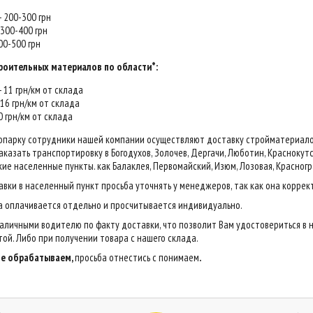
 - 200-300 грн
- 300-400 грн
400-500 грн
роительных материалов по области*:
 - 11 грн/км от склада
- 16 грн/км от склада
20 грн/км от склада
опарку сотрудники нашей компании осуществляют доставку стройматериалов н
казать транспортировку в Богодухов, Золочев, Дергачи, Люботин, Краснокутск,
ие населенные пункты. как Балаклея, Первомайский, Изюм, Лозовая, Красногр
авки в населенный пункт просьба уточнять у менеджеров, так как она коррек
са оплачивается отдельно и просчитывается индивидуально.
аличными водителю по факту доставки, что позволит Вам удостовериться в 
ой. Либо при получении товара с нашего склада.
 не обрабатываем,
просьба отнестись с понимаем
.