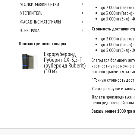
УГОЛКИ, МАЯКИ, СЕТКИ
до 2 000 кг (Газель)
УТЕПЛИТЕЛЬ
до 3 000 кг (Газон) 
до 5 000 кг (Зил) - 
ФАСАДНЫЕ МАТЕРИАЛЫ
Стоимость доставки ст
ЭЛЕКТРИКА
до 2 000 кг (Газель)
Просмотренные товары
до 3 000 кг (Газон) 
до 5 000 кг (Зил) - 
Еврорубероид
Руберит СХ-3,5-П
Благодаря большому авт
(рубероид Ruberit)
частности у нас можно за
(10 м)
распространяется на так
* Точную стоимость дост
Услуга разгрузки и зано
Оплата
производиться н
непосредственной оплат
Заказы менее 1000 грн