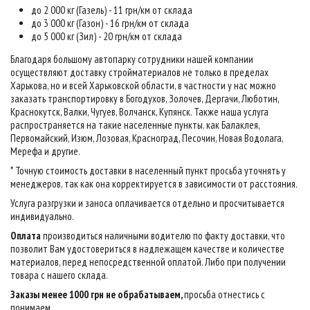
до 2 000 кг (Газель) - 11 грн/км от склада
до 3 000 кг (Газон) - 16 грн/км от склада
до 5 000 кг (Зил) - 20 грн/км от склада
Благодаря большому автопарку сотрудники нашей компании
осуществляют доставку стройматериалов не только в пределах
Харькова, но и всей Харьковской области, в частности у нас можно
заказать транспортировку в Богодухов, Золочев, Дергачи, Люботин,
Краснокутск, Валки, Чугуев, Волчанск, Купянск. Также наша услуга
распространяется на такие населенные пункты. как Балаклея,
Первомайский, Изюм, Лозовая, Красноград, Песочин, Новая Водолага,
Мерефа и другие.
* Точную стоимость доставки в населенный пункт просьба уточнять у
менеджеров, так как она корректируется в зависимости от расстояния.
Услуга разгрузки и заноса оплачивается отдельно и просчитывается
индивидуально.
Оплата
производиться наличными водителю по факту доставки, что
позволит Вам удостовериться в надлежащем качестве и количестве
материалов, перед непосредственной оплатой. Либо при получении
товара с нашего склада.
Заказы менее 1000 грн не обрабатываем,
просьба отнестись с
понимаем
.