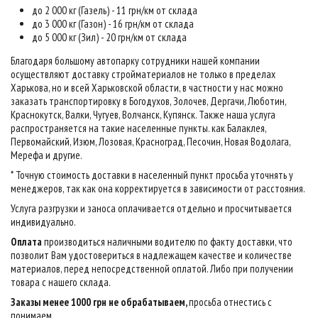
до 2 000 кг (Газель) - 11 грн/км от склада
до 3 000 кг (Газон) - 16 грн/км от склада
до 5 000 кг (Зил) - 20 грн/км от склада
Благодаря большому автопарку сотрудники нашей компании
осуществляют доставку стройматериалов не только в пределах
Харькова, но и всей Харьковской области, в частности у нас можно
заказать транспортировку в Богодухов, Золочев, Дергачи, Люботин,
Краснокутск, Валки, Чугуев, Волчанск, Купянск. Также наша услуга
распространяется на такие населенные пункты. как Балаклея,
Первомайский, Изюм, Лозовая, Красноград, Песочин, Новая Водолага,
Мерефа и другие.
* Точную стоимость доставки в населенный пункт просьба уточнять у
менеджеров, так как она корректируется в зависимости от расстояния.
Услуга разгрузки и заноса оплачивается отдельно и просчитывается
индивидуально.
Оплата
производиться наличными водителю по факту доставки, что
позволит Вам удостовериться в надлежащем качестве и количестве
материалов, перед непосредственной оплатой. Либо при получении
товара с нашего склада.
Заказы менее 1000 грн не обрабатываем,
просьба отнестись с
понимаем
.