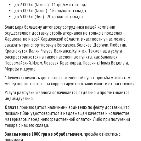
до 2 000 кг (Газель) - 11 грн/км от склада
до 3 000 кг (Газон) - 16 грн/км от склада
до 5 000 кг (Зил) - 20 грн/км от склада
Благодаря большому автопарку сотрудники нашей компании
осуществляют доставку стройматериалов не только в пределах
Харькова, но и всей Харьковской области, в частности у нас можно
заказать транспортировку в Богодухов, Золочев, Дергачи, Люботин,
Краснокутск, Валки, Чугуев, Волчанск, Купянск. Также наша услуга
распространяется на такие населенные пункты. как Балаклея,
Первомайский, Изюм, Лозовая, Красноград, Песочин, Новая Водолага,
Мерефа и другие.
* Точную стоимость доставки в населенный пункт просьба уточнять у
менеджеров, так как она корректируется в зависимости от расстояния.
Услуга разгрузки и заноса оплачивается отдельно и просчитывается
индивидуально.
Оплата
производиться наличными водителю по факту доставки, что
позволит Вам удостовериться в надлежащем качестве и количестве
материалов, перед непосредственной оплатой. Либо при получении
товара с нашего склада.
Заказы менее 1000 грн не обрабатываем,
просьба отнестись с
понимаем
.