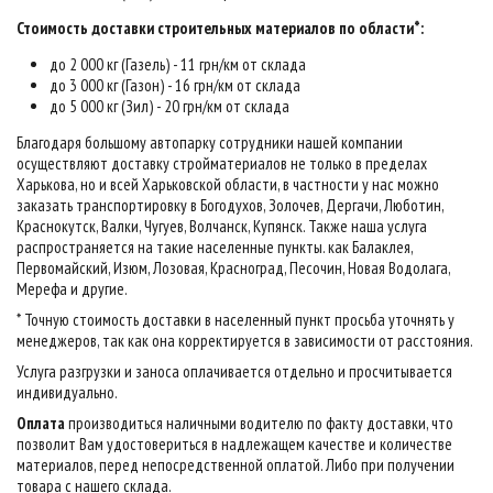
Стоимость доставки строительных материалов по области*:
до 2 000 кг (Газель) - 11 грн/км от склада
до 3 000 кг (Газон) - 16 грн/км от склада
до 5 000 кг (Зил) - 20 грн/км от склада
Благодаря большому автопарку сотрудники нашей компании
осуществляют доставку стройматериалов не только в пределах
Харькова, но и всей Харьковской области, в частности у нас можно
заказать транспортировку в Богодухов, Золочев, Дергачи, Люботин,
Краснокутск, Валки, Чугуев, Волчанск, Купянск. Также наша услуга
распространяется на такие населенные пункты. как Балаклея,
Первомайский, Изюм, Лозовая, Красноград, Песочин, Новая Водолага,
Мерефа и другие.
* Точную стоимость доставки в населенный пункт просьба уточнять у
менеджеров, так как она корректируется в зависимости от расстояния.
Услуга разгрузки и заноса оплачивается отдельно и просчитывается
индивидуально.
Оплата
производиться наличными водителю по факту доставки, что
позволит Вам удостовериться в надлежащем качестве и количестве
материалов, перед непосредственной оплатой. Либо при получении
товара с нашего склада.