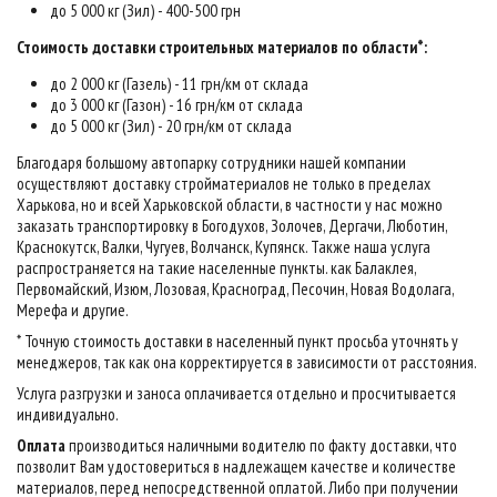
до 5 000 кг (Зил) - 400-500 грн
Стоимость доставки строительных материалов по области*:
до 2 000 кг (Газель) - 11 грн/км от склада
до 3 000 кг (Газон) - 16 грн/км от склада
до 5 000 кг (Зил) - 20 грн/км от склада
Благодаря большому автопарку сотрудники нашей компании
осуществляют доставку стройматериалов не только в пределах
Харькова, но и всей Харьковской области, в частности у нас можно
заказать транспортировку в Богодухов, Золочев, Дергачи, Люботин,
Краснокутск, Валки, Чугуев, Волчанск, Купянск. Также наша услуга
распространяется на такие населенные пункты. как Балаклея,
Первомайский, Изюм, Лозовая, Красноград, Песочин, Новая Водолага,
Мерефа и другие.
* Точную стоимость доставки в населенный пункт просьба уточнять у
менеджеров, так как она корректируется в зависимости от расстояния.
Услуга разгрузки и заноса оплачивается отдельно и просчитывается
индивидуально.
Оплата
производиться наличными водителю по факту доставки, что
позволит Вам удостовериться в надлежащем качестве и количестве
материалов, перед непосредственной оплатой. Либо при получении