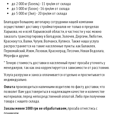
до 2 000 кг (Газель) - 11 грн/км от склада
до 3 000 кг (Газон) - 16 грн/км от склада
до 5 000 кг (Зил) - 20 грн/км от склада
Благодаря большому автопарку сотрудники нашей компании
осуществляют доставку стройматериалов не только в пределах
Харькова, но и всей Харьковской области, в частности у нас можно
заказать транспортировку в Богодухов, Золочев, Дергачи, Люботин,
Краснокутск, Валки, Чугуев, Волчанск, Купянск. Также наша услуга
распространяется на такие населенные пункты. как Балаклея,
Первомайский, Изюм, Лозовая, Красноград, Песочин, Новая Водолага,
Мерефа и другие.
* Точную стоимость доставки в населенный пункт просьба уточнять у
менеджеров, так как она корректируется в зависимости от расстояния.
Услуга разгрузки и заноса оплачивается отдельно и просчитывается
индивидуально.
Оплата
производиться наличными водителю по факту доставки, что
позволит Вам удостовериться в надлежащем качестве и количестве
материалов, перед непосредственной оплатой. Либо при получении
товара с нашего склада.
Заказы менее 1000 грн не обрабатываем,
просьба отнестись с
понимаем
.