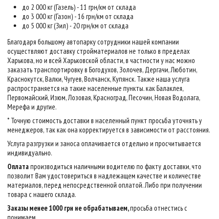
до 2 000 кг (Газель) - 11 грн/км от склада
до 3 000 кг (Газон) - 16 грн/км от склада
до 5 000 кг (Зил) - 20 грн/км от склада
Благодаря большому автопарку сотрудники нашей компании
осуществляют доставку стройматериалов не только в пределах
Харькова, но и всей Харьковской области, в частности у нас можно
заказать транспортировку в Богодухов, Золочев, Дергачи, Люботин,
Краснокутск, Валки, Чугуев, Волчанск, Купянск. Также наша услуга
распространяется на такие населенные пункты. как Балаклея,
Первомайский, Изюм, Лозовая, Красноград, Песочин, Новая Водолага,
Мерефа и другие.
* Точную стоимость доставки в населенный пункт просьба уточнять у
менеджеров, так как она корректируется в зависимости от расстояния.
Услуга разгрузки и заноса оплачивается отдельно и просчитывается
индивидуально.
Оплата
производиться наличными водителю по факту доставки, что
позволит Вам удостовериться в надлежащем качестве и количестве
материалов, перед непосредственной оплатой. Либо при получении
товара с нашего склада.
Заказы менее 1000 грн не обрабатываем,
просьба отнестись с
понимаем
.