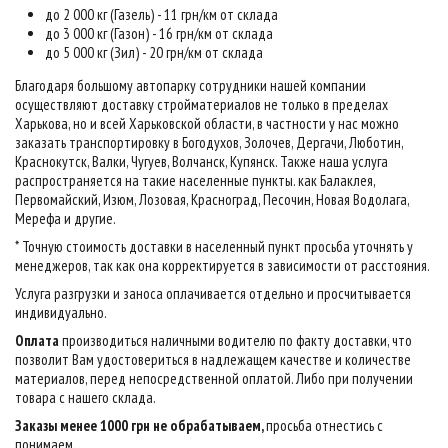
до 2 000 кг (Газель) - 11 грн/км от склада
до 3 000 кг (Газон) - 16 грн/км от склада
до 5 000 кг (Зил) - 20 грн/км от склада
Благодаря большому автопарку сотрудники нашей компании
осуществляют доставку стройматериалов не только в пределах
Харькова, но и всей Харьковской области, в частности у нас можно
заказать транспортировку в Богодухов, Золочев, Дергачи, Люботин,
Краснокутск, Валки, Чугуев, Волчанск, Купянск. Также наша услуга
распространяется на такие населенные пункты. как Балаклея,
Первомайский, Изюм, Лозовая, Красноград, Песочин, Новая Водолага,
Мерефа и другие.
* Точную стоимость доставки в населенный пункт просьба уточнять у
менеджеров, так как она корректируется в зависимости от расстояния.
Услуга разгрузки и заноса оплачивается отдельно и просчитывается
индивидуально.
Оплата
производиться наличными водителю по факту доставки, что
позволит Вам удостовериться в надлежащем качестве и количестве
материалов, перед непосредственной оплатой. Либо при получении
товара с нашего склада.
Заказы менее 1000 грн не обрабатываем,
просьба отнестись с
понимаем
.