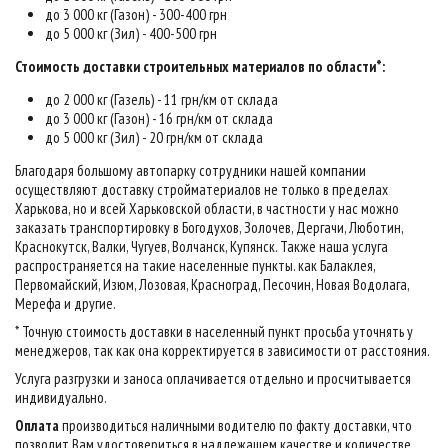
до 3 000 кг (Газон) - 300-400 грн
до 5 000 кг (Зил) - 400-500 грн
Стоимость доставки строительных материалов по области*:
до 2 000 кг (Газель) - 11 грн/км от склада
до 3 000 кг (Газон) - 16 грн/км от склада
до 5 000 кг (Зил) - 20 грн/км от склада
Благодаря большому автопарку сотрудники нашей компании
осуществляют доставку стройматериалов не только в пределах
Харькова, но и всей Харьковской области, в частности у нас можно
заказать транспортировку в Богодухов, Золочев, Дергачи, Люботин,
Краснокутск, Валки, Чугуев, Волчанск, Купянск. Также наша услуга
распространяется на такие населенные пункты. как Балаклея,
Первомайский, Изюм, Лозовая, Красноград, Песочин, Новая Водолага,
Мерефа и другие.
* Точную стоимость доставки в населенный пункт просьба уточнять у
менеджеров, так как она корректируется в зависимости от расстояния.
Услуга разгрузки и заноса оплачивается отдельно и просчитывается
индивидуально.
Оплата
производиться наличными водителю по факту доставки, что
позволит Вам удостовериться в надлежащем качестве и количестве