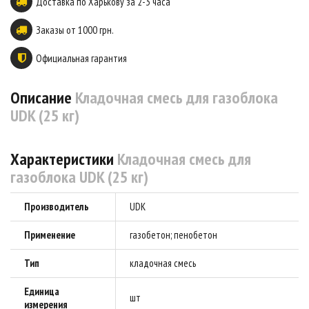
Доставка по Харькову за 2-3 часа
Заказы от 1000 грн.
Официальная гарантия
Описание
Кладочная смесь для газоблока
UDK (25 кг)
Характеристики
Кладочная смесь для
газоблока UDK (25 кг)
Производитель
UDK
Применение
газобетон; пенобетон
Тип
кладочная смесь
Единица
шт
измерения