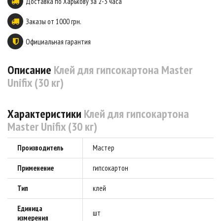
Доставка по Харькову за 2-3 часа
Заказы от 1000 грн.
Официальная гарантия
Описание
Клей для гипсокартона Master
Unifix (30 кг)
Характеристики
Клей для гипсокартона
Master Unifix (30 кг)
Производитель
Мастер
Применение
гипсокартон
Тип
клей
Единица
шт
измерения