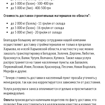
до 3 000 кг (Газон) - 300-400 грн
до 5 000 кг (Зил) - 400-500 грн
Стоимость доставки строительных материалов по области*:
до 2 000 кг (Газель) - 11 грн/км от склада
до 3 000 кг (Газон) - 16 грн/км от склада
до 5 000 кг (Зил) - 20 грн/км от склада
Благодаря большому автопарку сотрудники нашей компании
осуществляют доставку стройматериалов не только в пределах
Харькова, но и всей Харьковской области, в частности у нас можно
заказать транспортировку в Богодухов, Золочев, Дергачи, Люботин,
Краснокутск, Валки, Чугуев, Волчанск, Купянск. Также наша услуга
распространяется на такие населенные пункты. как Балаклея,
Первомайский, Изюм, Лозовая, Красноград, Песочин, Новая Водолага,
Мерефа и другие.
* Точную стоимость доставки в населенный пункт просьба уточнять у
менеджеров, так как она корректируется в зависимости от расстояния.
Услуга разгрузки и заноса оплачивается отдельно и просчитывается
индивидуально.
Оплата
производиться наличными водителю по факту доставки, что
позволит Вам удостовериться в надлежащем качестве и количестве