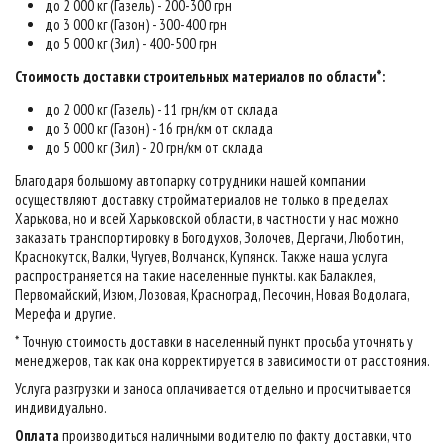
до 2 000 кг (Газель) - 200-300 грн
до 3 000 кг (Газон) - 300-400 грн
до 5 000 кг (Зил) - 400-500 грн
Стоимость доставки строительных материалов по области*:
до 2 000 кг (Газель) - 11 грн/км от склада
до 3 000 кг (Газон) - 16 грн/км от склада
до 5 000 кг (Зил) - 20 грн/км от склада
Благодаря большому автопарку сотрудники нашей компании
осуществляют доставку стройматериалов не только в пределах
Харькова, но и всей Харьковской области, в частности у нас можно
заказать транспортировку в Богодухов, Золочев, Дергачи, Люботин,
Краснокутск, Валки, Чугуев, Волчанск, Купянск. Также наша услуга
распространяется на такие населенные пункты. как Балаклея,
Первомайский, Изюм, Лозовая, Красноград, Песочин, Новая Водолага,
Мерефа и другие.
* Точную стоимость доставки в населенный пункт просьба уточнять у
менеджеров, так как она корректируется в зависимости от расстояния.
Услуга разгрузки и заноса оплачивается отдельно и просчитывается
индивидуально.
Оплата
производиться наличными водителю по факту доставки, что