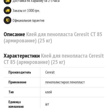
Доставка по Харькову за 2-3 часа
Заказы от 1000 грн.
Официальная гарантия
Описание
Клей для пенопласта Ceresit CT 85
(армирование) (25 кг)
Характеристики
Клей для пенопласта Ceresit
CT 85 (армирование) (25 кг)
Производитель
Ceresit
Применение
пенополистирол; пенопласт
Тип
клей
Единица
шт
измерения