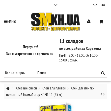
Cтройматериалы в Харькове | 12 складов | Доставка
2-3 часа - SM Харьков
Максимальный выбор стройматериалов. 12 складов по Харькову.
МЕНЮ
Гарантия лучшей цены на стройматериалы 110%.
Доставка стройматериалов по Харькову за 2-3 часа.
Оплата при получении.
11 складов
Звоните - Договоримся ☎ (095) 550-35-90, (068) 810-46-47.
Переучет!
во всех районах Харькова
Заказы временно не принимаем.
Пн-Пт 9:00 - 19:00, Сб 10:00-
15:00, Вс: вых.
Клеевые смеси
Клей для плитки
Клей для плитки
цементный Будмайстер КЛЕЙ-11 (25 кг)