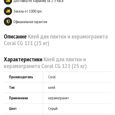
Доставка по Харькову за 2-3 часа
Заказы от 1000 грн.
Официальная гарантия
Описание
Клей для плитки и керамогранита
Сoral CG 121 (25 кг)
Характеристики
Клей для плитки и
керамогранита Сoral CG 121 (25 кг)
Производитель
Coral
Тип
клей
Применение
керамогранит
Цвет
Серый