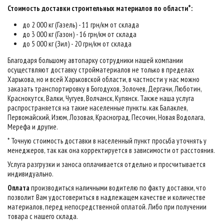
Стоимость доставки строительных материалов по области*:
до 2 000 кг (Газель) - 11 грн/км от склада
до 3 000 кг (Газон) - 16 грн/км от склада
до 5 000 кг (Зил) - 20 грн/км от склада
Благодаря большому автопарку сотрудники нашей компании
осуществляют доставку стройматериалов не только в пределах
Харькова, но и всей Харьковской области, в частности у нас можно
заказать транспортировку в Богодухов, Золочев, Дергачи, Люботин,
Краснокутск, Валки, Чугуев, Волчанск, Купянск. Также наша услуга
распространяется на такие населенные пункты. как Балаклея,
Первомайский, Изюм, Лозовая, Красноград, Песочин, Новая Водолага,
Мерефа и другие.
* Точную стоимость доставки в населенный пункт просьба уточнять у
менеджеров, так как она корректируется в зависимости от расстояния.
Услуга разгрузки и заноса оплачивается отдельно и просчитывается
индивидуально.
Оплата
производиться наличными водителю по факту доставки, что
позволит Вам удостовериться в надлежащем качестве и количестве
материалов, перед непосредственной оплатой. Либо при получении
товара с нашего склада.