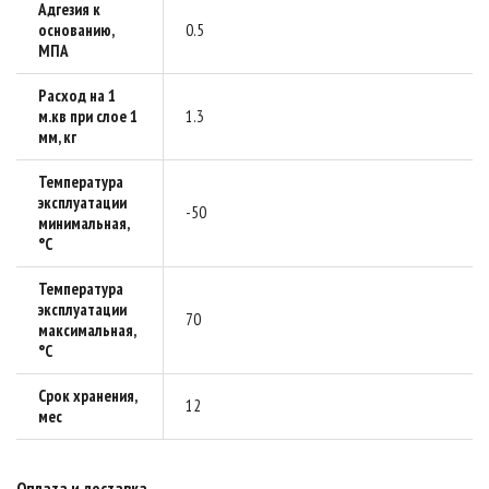
Адгезия к
основанию,
0.5
МПА
Расход на 1
м.кв при слое 1
1.3
мм, кг
Температура
эксплуатации
-50
минимальная,
°C
Температура
эксплуатации
70
максимальная,
°C
Срок хранения,
12
мес
Оплата и доставка