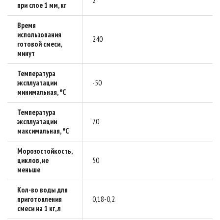
2
при слое 1 мм, кг
Время
использования
240
готовой смеси,
минут
Температура
эксплуатации
-50
минимальная, °C
Температура
эксплуатации
70
максимальная, °C
Морозостойкость,
циклов, не
50
меньше
Кол-во воды для
приготовления
0,18-0,2
смеси на 1 кг, л