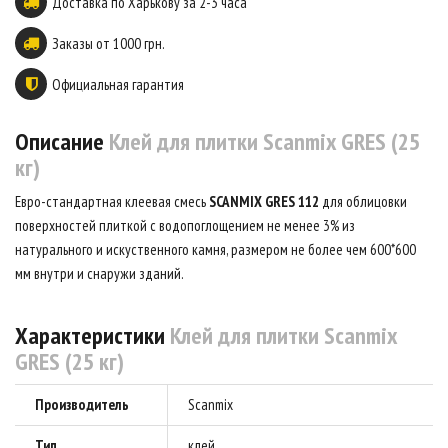
Доставка по Харькову за 2-3 часа
Заказы от 1000 грн.
Официальная гарантия
Описание
Клей для плитки Scanmix GRES (25
кг)
Евро-стандартная клеевая смесь
SCANMIX GRES 112
для облицовки
поверхностей плиткой с водопоглощением не менее 3% из
натурального и искуственного камня, размером не более чем 600*600
мм внутри и снаружи зданий.
Характеристики
Клей для плитки Scanmix
GRES (25 кг)
Производитель
Scanmix
Тип
клей