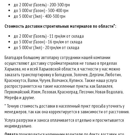
до 2 000 кг (Газель) - 200-300 грн
до 3 000 кг (Газон) - 300-400 грн
до 5 000 кг (Зил) - 400-500 грн
Стоимость доставки строительных материалов по области*:
до 2 000 кг (Газель) - 11 грн/км от склада
до 3 000 кг (Газон) - 16 грн/км от склада
до 5 000 кг (Зил) - 20 грн/км от склада
Благодаря большому автопарку сотрудники нашей компании
осуществляют доставку стройматериалов не только в пределах
Харькова, но и всей Харьковской области, в частности у нас можно
заказать транспортировку в Богодухов, Золочев, Дергачи, Люботин,
Краснокутск, Валки, Чугуев, Волчанск, Купянск. Также наша услуга
распространяется на такие населенные пункты. как Балаклея,
Первомайский, Изюм, Лозовая, Красноград, Песочин, Новая Водолага,
Мерефа и другие.
* Точную стоимость доставки в населенный пункт просьба уточнять у
менеджеров, так как она корректируется в зависимости от расстояния.
Услуга разгрузки и заноса оплачивается отдельно и просчитывается
индивидуально.
Оплата
производиться наличными водителю по факту доставки, что