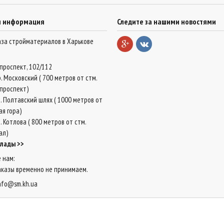
я информация
Следите за нашими новостями
база стройматериалов в Харькове
проспект, 102/112
. Московский ( 700 метров от стм.
проспект)
. Полтавский шлях ( 1000 метров от
ая гора)
 Котлова ( 800 метров от стм.
ал)
клады >>
 нам:
аказы временно не принимаем.
nfo@sm.kh.ua