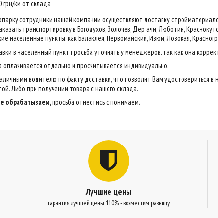
20 грн/км от склада
опарку сотрудники нашей компании осуществляют доставку стройматериалов н
казать транспортировку в Богодухов, Золочев, Дергачи, Люботин, Краснокутск,
ие населенные пункты. как Балаклея, Первомайский, Изюм, Лозовая, Красногр
авки в населенный пункт просьба уточнять у менеджеров, так как она коррек
са оплачивается отдельно и просчитывается индивидуально.
аличными водителю по факту доставки, что позволит Вам удостовериться в 
ой. Либо при получении товара с нашего склада.
 не обрабатываем,
просьба отнестись с понимаем
.
Лучшие цены
гарантия лучшей цены 110% - возместим разницу