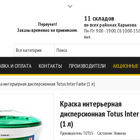
а 2-3 часа - SM Харьков
11 складов
Переучет!
во всех районах Харькова
Заказы временно не принимаем.
Пн-Пт 9:00 - 19:00, Сб 10:00-15:0
вых.
АВКА И ОПЛАТА
КОНТАКТЫ
ПРОИЗВОДИТЕЛИ
АКЦИОННЫЕ
а интерьерная дисперсионная Totus Inter Farbe (1 л)
Краска интерьерная
дисперсионная Totus Inter
(1 л)
Производитель:
TOTUS
Состояние:
Новинка