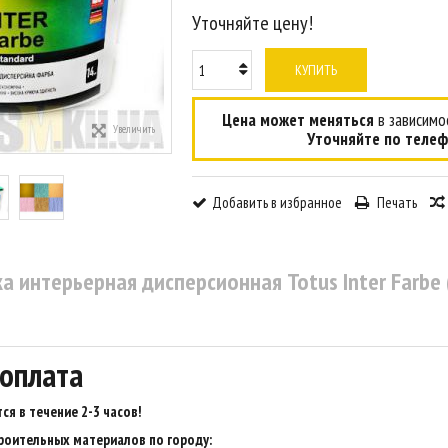
Уточняйте цену!
КУПИТЬ
Цена может меняться
в зависимос
Увеличить
Уточняйте по телеф
Добавить в избранное
Печать
а интерьерная дисперсионная Totus Inter Farbe (
 оплата
ся в течение 2-3 часов
!
роительных материалов по городу: