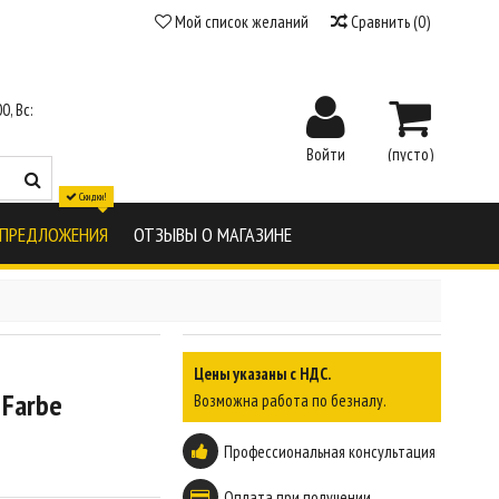
Мой список желаний
Сравнить
(
0
)
0, Вс:
Войти
(пусто)
Скидки!
 ПРЕДЛОЖЕНИЯ
ОТЗЫВЫ О МАГАЗИНЕ
Цены указаны с НДС.
 Farbe
Возможна работа по безналу.
Профессиональная консультация
Оплата при получении