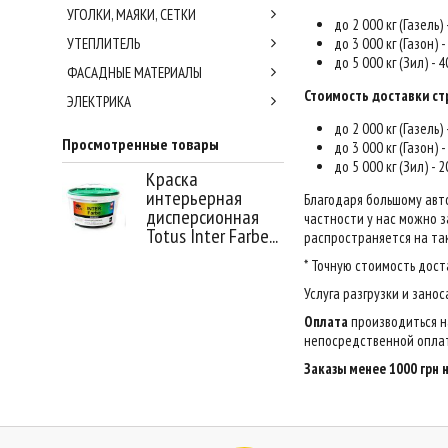
УГОЛКИ, МАЯКИ, СЕТКИ
до 2 000 кг (Газель)
УТЕПЛИТЕЛЬ
до 3 000 кг (Газон) 
до 5 000 кг (Зил) - 
ФАСАДНЫЕ МАТЕРИАЛЫ
Стоимость доставки ст
ЭЛЕКТРИКА
до 2 000 кг (Газель)
Просмотренные товары
до 3 000 кг (Газон) 
до 5 000 кг (Зил) - 
Краска
интерьерная
Благодаря большому авт
дисперсионная
частности у нас можно за
Totus Inter Farbe...
распространяется на так
* Точную стоимость дост
Услуга разгрузки и зано
Оплата
производиться н
непосредственной оплат
Заказы менее 1000 грн