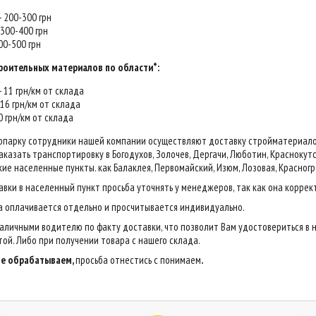
 - 200-300 грн
- 300-400 грн
400-500 грн
роительных материалов по области*:
 - 11 грн/км от склада
- 16 грн/км от склада
20 грн/км от склада
опарку сотрудники нашей компании осуществляют доставку стройматериалов н
казать транспортировку в Богодухов, Золочев, Дергачи, Люботин, Краснокутск,
ие населенные пункты. как Балаклея, Первомайский, Изюм, Лозовая, Красногр
авки в населенный пункт просьба уточнять у менеджеров, так как она коррек
са оплачивается отдельно и просчитывается индивидуально.
аличными водителю по факту доставки, что позволит Вам удостовериться в 
ой. Либо при получении товара с нашего склада.
 не обрабатываем,
просьба отнестись с понимаем
.