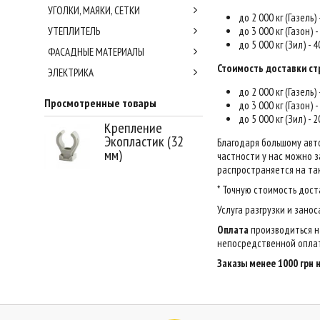
УГОЛКИ, МАЯКИ, СЕТКИ
до 2 000 кг (Газель)
УТЕПЛИТЕЛЬ
до 3 000 кг (Газон) 
до 5 000 кг (Зил) - 
ФАСАДНЫЕ МАТЕРИАЛЫ
Стоимость доставки ст
ЭЛЕКТРИКА
до 2 000 кг (Газель)
Просмотренные товары
до 3 000 кг (Газон) 
до 5 000 кг (Зил) - 
Крепление
Экопластик (32
Благодаря большому авт
мм)
частности у нас можно за
распространяется на так
* Точную стоимость дост
Услуга разгрузки и зано
Оплата
производиться н
непосредственной оплат
Заказы менее 1000 грн