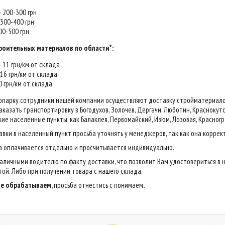
 - 200-300 грн
- 300-400 грн
400-500 грн
роительных материалов по области*:
 - 11 грн/км от склада
- 16 грн/км от склада
20 грн/км от склада
опарку сотрудники нашей компании осуществляют доставку стройматериалов н
казать транспортировку в Богодухов, Золочев, Дергачи, Люботин, Краснокутск,
ие населенные пункты. как Балаклея, Первомайский, Изюм, Лозовая, Красногр
авки в населенный пункт просьба уточнять у менеджеров, так как она коррек
са оплачивается отдельно и просчитывается индивидуально.
аличными водителю по факту доставки, что позволит Вам удостовериться в 
ой. Либо при получении товара с нашего склада.
 не обрабатываем,
просьба отнестись с понимаем
.