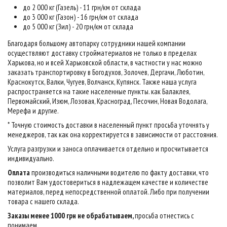
до 2 000 кг (Газель) - 11 грн/км от склада
до 3 000 кг (Газон) - 16 грн/км от склада
до 5 000 кг (Зил) - 20 грн/км от склада
Благодаря большому автопарку сотрудники нашей компании
осуществляют доставку стройматериалов не только в пределах
Харькова, но и всей Харьковской области, в частности у нас можно
заказать транспортировку в Богодухов, Золочев, Дергачи, Люботин,
Краснокутск, Валки, Чугуев, Волчанск, Купянск. Также наша услуга
распространяется на такие населенные пункты. как Балаклея,
Первомайский, Изюм, Лозовая, Красноград, Песочин, Новая Водолага,
Мерефа и другие.
* Точную стоимость доставки в населенный пункт просьба уточнять у
менеджеров, так как она корректируется в зависимости от расстояния.
Услуга разгрузки и заноса оплачивается отдельно и просчитывается
индивидуально.
Оплата
производиться наличными водителю по факту доставки, что
позволит Вам удостовериться в надлежащем качестве и количестве
материалов, перед непосредственной оплатой. Либо при получении
товара с нашего склада.
Заказы менее 1000 грн не обрабатываем,
просьба отнестись с
понимаем
.