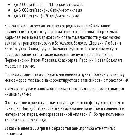
до 2 000 кг (Газель) - 11 грн/км от склада
до 3 000 кг (Газон) - 16 грн/км от склада
до 5 000 кг (Зил) - 20 грн/км от склада
Благодаря большому автопарку сотрудники нашей компании
осуществляют доставку стройматериалов не только в пределах
Харькова, но и всей Харьковской области, в частности у нас можно
заказать транспортировку в Богодухов, Золочев, Дергачи, Люботин,
Краснокутск, Валки, Чугуев, Волчанск, Купянск. Также наша услуга
распространяется на такие населенные пункты. как Балаклея,
Первомайский, Изюм, Лозовая, Красноград, Песочин, Новая Водолага,
Мерефа и другие.
* Точную стоимость доставки в населенный пункт просьба уточнять у
менеджеров, так как она корректируется в зависимости от расстояния.
Услуга разгрузки и заноса оплачивается отдельно и просчитывается
индивидуально.
Оплата
производиться наличными водителю по факту доставки, что
позволит Вам удостовериться в надлежащем качестве и количестве
материалов, перед непосредственной оплатой. Либо при получении
товара с нашего склада.
Заказы менее 1000 грн не обрабатываем,
просьба отнестись с
понимаем
.