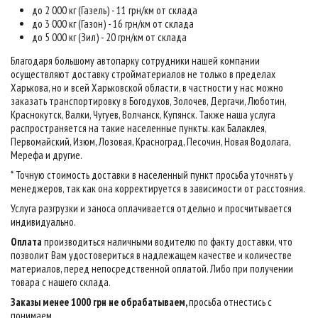
до 2 000 кг (Газель) - 11 грн/км от склада
до 3 000 кг (Газон) - 16 грн/км от склада
до 5 000 кг (Зил) - 20 грн/км от склада
Благодаря большому автопарку сотрудники нашей компании
осуществляют доставку стройматериалов не только в пределах
Харькова, но и всей Харьковской области, в частности у нас можно
заказать транспортировку в Богодухов, Золочев, Дергачи, Люботин,
Краснокутск, Валки, Чугуев, Волчанск, Купянск. Также наша услуга
распространяется на такие населенные пункты. как Балаклея,
Первомайский, Изюм, Лозовая, Красноград, Песочин, Новая Водолага,
Мерефа и другие.
* Точную стоимость доставки в населенный пункт просьба уточнять у
менеджеров, так как она корректируется в зависимости от расстояния.
Услуга разгрузки и заноса оплачивается отдельно и просчитывается
индивидуально.
Оплата
производиться наличными водителю по факту доставки, что
позволит Вам удостовериться в надлежащем качестве и количестве
материалов, перед непосредственной оплатой. Либо при получении
товара с нашего склада.
Заказы менее 1000 грн не обрабатываем,
просьба отнестись с
понимаем
.