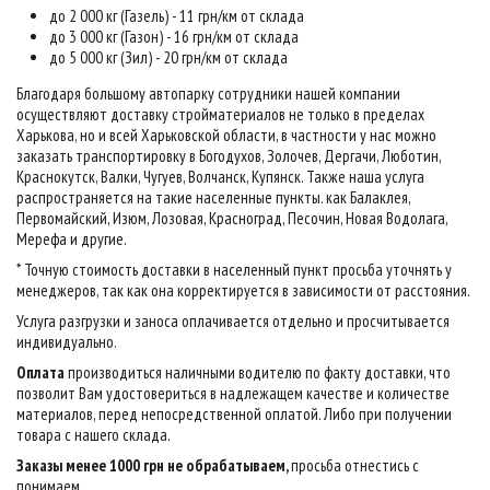
до 2 000 кг (Газель) - 11 грн/км от склада
до 3 000 кг (Газон) - 16 грн/км от склада
до 5 000 кг (Зил) - 20 грн/км от склада
Благодаря большому автопарку сотрудники нашей компании
осуществляют доставку стройматериалов не только в пределах
Харькова, но и всей Харьковской области, в частности у нас можно
заказать транспортировку в Богодухов, Золочев, Дергачи, Люботин,
Краснокутск, Валки, Чугуев, Волчанск, Купянск. Также наша услуга
распространяется на такие населенные пункты. как Балаклея,
Первомайский, Изюм, Лозовая, Красноград, Песочин, Новая Водолага,
Мерефа и другие.
* Точную стоимость доставки в населенный пункт просьба уточнять у
менеджеров, так как она корректируется в зависимости от расстояния.
Услуга разгрузки и заноса оплачивается отдельно и просчитывается
индивидуально.
Оплата
производиться наличными водителю по факту доставки, что
позволит Вам удостовериться в надлежащем качестве и количестве
материалов, перед непосредственной оплатой. Либо при получении
товара с нашего склада.
Заказы менее 1000 грн не обрабатываем,
просьба отнестись с
понимаем
.