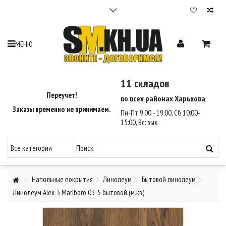
Cтройматериалы в Харькове | 12 складов | Доставка
2-3 часа - SM Харьков
Максимальный выбор стройматериалов. 12 складов по Харькову.
МЕНЮ
Гарантия лучшей цены на стройматериалы 110%.
Доставка стройматериалов по Харькову за 2-3 часа.
Оплата при получении.
11 складов
Звоните - Договоримся ☎ (095) 550-35-90, (068) 810-46-47.
Переучет!
во всех районах Харькова
Заказы временно не принимаем.
Пн-Пт 9:00 - 19:00, Сб 10:00-
15:00, Вс: вых.
Напольные покрытия
Линолеум
Бытовой линолеум
Линолеум Alex-3 Marlboro 03-5 бытовой (м.кв)