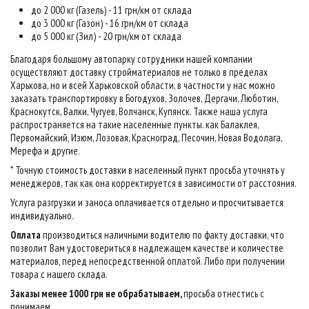
до 2 000 кг (Газель) - 11 грн/км от склада
до 3 000 кг (Газон) - 16 грн/км от склада
до 5 000 кг (Зил) - 20 грн/км от склада
Благодаря большому автопарку сотрудники нашей компании
осуществляют доставку стройматериалов не только в пределах
Харькова, но и всей Харьковской области, в частности у нас можно
заказать транспортировку в Богодухов, Золочев, Дергачи, Люботин,
Краснокутск, Валки, Чугуев, Волчанск, Купянск. Также наша услуга
распространяется на такие населенные пункты. как Балаклея,
Первомайский, Изюм, Лозовая, Красноград, Песочин, Новая Водолага,
Мерефа и другие.
* Точную стоимость доставки в населенный пункт просьба уточнять у
менеджеров, так как она корректируется в зависимости от расстояния.
Услуга разгрузки и заноса оплачивается отдельно и просчитывается
индивидуально.
Оплата
производиться наличными водителю по факту доставки, что
позволит Вам удостовериться в надлежащем качестве и количестве
материалов, перед непосредственной оплатой. Либо при получении
товара с нашего склада.
Заказы менее 1000 грн не обрабатываем,
просьба отнестись с
понимаем
.