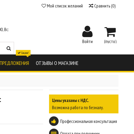
Мой список желаний
Сравнить
(
0
)
0, Вс:
Войти
(пусто)
Скидки!
 ПРЕДЛОЖЕНИЯ
ОТЗЫВЫ О МАГАЗИНЕ
c
Цены указаны с НДС.
Возможна работа по безналу.
Профессиональная консультация
Оплата при получении