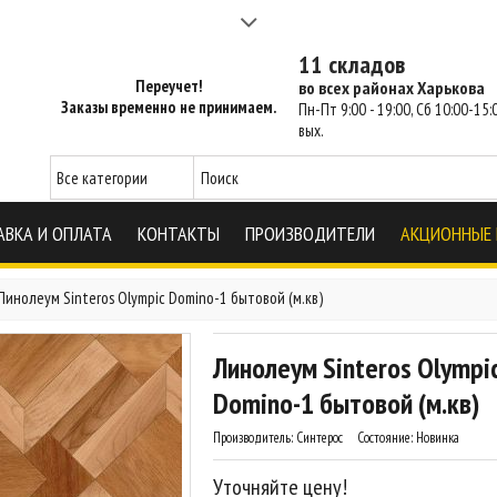
а 2-3 часа - SM Харьков
11 складов
Переучет!
во всех районах Харькова
Заказы временно не принимаем.
Пн-Пт 9:00 - 19:00, Сб 10:00-15:0
вых.
АВКА И ОПЛАТА
КОНТАКТЫ
ПРОИЗВОДИТЕЛИ
АКЦИОННЫЕ
Линолеум Sinteros Olympic Domino-1 бытовой (м.кв)
Линолеум Sinteros Olympi
Domino-1 бытовой (м.кв)
Производитель:
Синтерос
Состояние:
Новинка
Уточняйте цену!