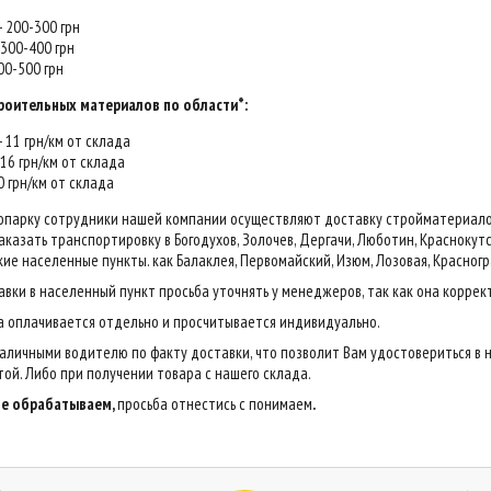
 - 200-300 грн
- 300-400 грн
400-500 грн
роительных материалов по области*:
 - 11 грн/км от склада
- 16 грн/км от склада
20 грн/км от склада
опарку сотрудники нашей компании осуществляют доставку стройматериалов н
казать транспортировку в Богодухов, Золочев, Дергачи, Люботин, Краснокутск,
ие населенные пункты. как Балаклея, Первомайский, Изюм, Лозовая, Красногр
авки в населенный пункт просьба уточнять у менеджеров, так как она коррек
са оплачивается отдельно и просчитывается индивидуально.
аличными водителю по факту доставки, что позволит Вам удостовериться в 
ой. Либо при получении товара с нашего склада.
 не обрабатываем,
просьба отнестись с понимаем
.