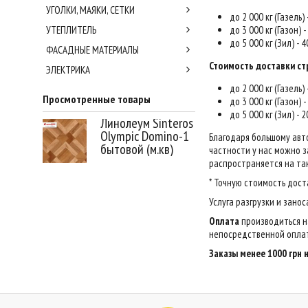
УГОЛКИ, МАЯКИ, СЕТКИ
до 2 000 кг (Газель)
УТЕПЛИТЕЛЬ
до 3 000 кг (Газон) 
до 5 000 кг (Зил) - 
ФАСАДНЫЕ МАТЕРИАЛЫ
Стоимость доставки ст
ЭЛЕКТРИКА
до 2 000 кг (Газель)
Просмотренные товары
до 3 000 кг (Газон) 
до 5 000 кг (Зил) - 
Линолеум Sinteros
Olympic Domino-1
Благодаря большому авт
бытовой (м.кв)
частности у нас можно за
распространяется на так
* Точную стоимость дост
Услуга разгрузки и зано
Оплата
производиться н
непосредственной оплат
Заказы менее 1000 грн