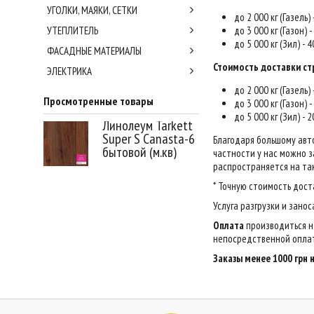
УГОЛКИ, МАЯКИ, СЕТКИ
до 2 000 кг (Газель)
УТЕПЛИТЕЛЬ
до 3 000 кг (Газон) 
до 5 000 кг (Зил) - 
ФАСАДНЫЕ МАТЕРИАЛЫ
Стоимость доставки ст
ЭЛЕКТРИКА
до 2 000 кг (Газель)
Просмотренные товары
до 3 000 кг (Газон) 
до 5 000 кг (Зил) - 
Линолеум Tarkett
Super S Canasta-6
Благодаря большому авт
бытовой (м.кв)
частности у нас можно за
распространяется на так
* Точную стоимость дост
Услуга разгрузки и зано
Оплата
производиться н
непосредственной оплат
Заказы менее 1000 грн