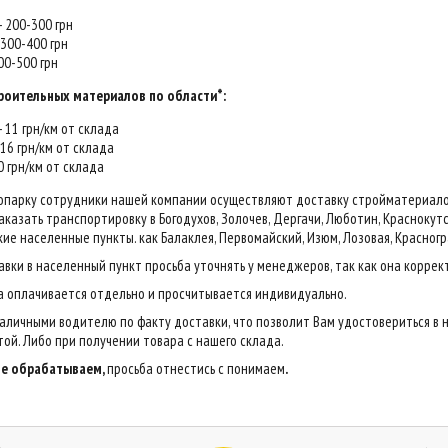
 - 200-300 грн
- 300-400 грн
400-500 грн
роительных материалов по области*:
 - 11 грн/км от склада
- 16 грн/км от склада
20 грн/км от склада
опарку сотрудники нашей компании осуществляют доставку стройматериалов н
казать транспортировку в Богодухов, Золочев, Дергачи, Люботин, Краснокутск,
ие населенные пункты. как Балаклея, Первомайский, Изюм, Лозовая, Красногр
авки в населенный пункт просьба уточнять у менеджеров, так как она коррек
са оплачивается отдельно и просчитывается индивидуально.
аличными водителю по факту доставки, что позволит Вам удостовериться в 
ой. Либо при получении товара с нашего склада.
 не обрабатываем,
просьба отнестись с понимаем
.