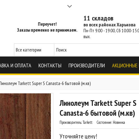
а 2-3 часа - SM Харьков
11 складов
Переучет!
во всех районах Харькова
Заказы временно не принимаем.
Пн-Пт 9:00 - 19:00, Сб 10:00-15:0
вых.
АВКА И ОПЛАТА
КОНТАКТЫ
ПРОИЗВОДИТЕЛИ
АКЦИОННЫЕ
Линолеум Tarkett Super S Canasta-6 бытовой (м.кв)
Линолеум Tarkett Super S
Canasta-6 бытовой (м.кв)
Производитель:
Tarkett
Состояние:
Новинка
Уточняйте цену!