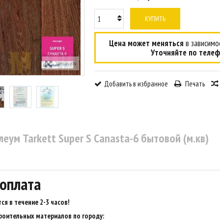
КУПИТЬ
Цена может меняться
в зависимос
Уточняйте по телеф
Увеличить
Добавить в избранное
Печать
еум Tarkett Super S Canasta-6 бытовой (м.кв)
 оплата
ся в течение 2-3 часов
!
роительных материалов по городу: