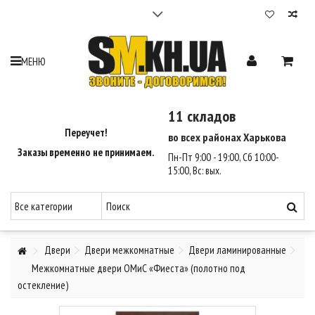
Cтройматериалы в Харькове | 12 складов | Доставка
2-3 часа - SM Харьков
Максимальный выбор стройматериалов. 12 складов по Харькову.
МЕНЮ
Гарантия лучшей цены на стройматериалы 110%.
Доставка стройматериалов по Харькову за 2-3 часа.
Оплата при получении.
11 складов
Звоните - Договоримся ☎ (095) 550-35-90, (068) 810-46-47.
Переучет!
во всех районах Харькова
Заказы временно не принимаем.
Пн-Пт 9:00 - 19:00, Сб 10:00-
15:00, Вс: вых.
Двери
Двери межкомнатные
Двери ламинированные
Межкомнатные двери ОМиС «Фиеста» (полотно под
остекление)