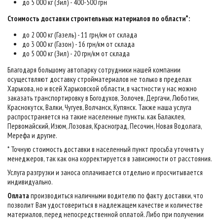
до 5 000 кг (Зил) - 400-500 грн
Стоимость доставки строительных материалов по области*:
до 2 000 кг (Газель) - 11 грн/км от склада
до 3 000 кг (Газон) - 16 грн/км от склада
до 5 000 кг (Зил) - 20 грн/км от склада
Благодаря большому автопарку сотрудники нашей компании
осуществляют доставку стройматериалов не только в пределах
Харькова, но и всей Харьковской области, в частности у нас можно
заказать транспортировку в Богодухов, Золочев, Дергачи, Люботин,
Краснокутск, Валки, Чугуев, Волчанск, Купянск. Также наша услуга
распространяется на такие населенные пункты. как Балаклея,
Первомайский, Изюм, Лозовая, Красноград, Песочин, Новая Водолага,
Мерефа и другие.
* Точную стоимость доставки в населенный пункт просьба уточнять у
менеджеров, так как она корректируется в зависимости от расстояния.
Услуга разгрузки и заноса оплачивается отдельно и просчитывается
индивидуально.
Оплата
производиться наличными водителю по факту доставки, что
позволит Вам удостовериться в надлежащем качестве и количестве
материалов, перед непосредственной оплатой. Либо при получении