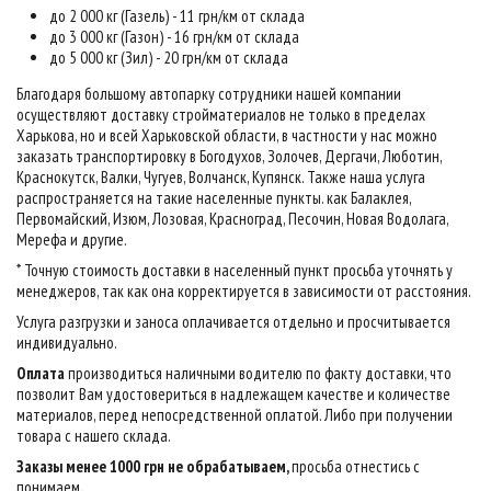
до 2 000 кг (Газель) - 11 грн/км от склада
до 3 000 кг (Газон) - 16 грн/км от склада
до 5 000 кг (Зил) - 20 грн/км от склада
Благодаря большому автопарку сотрудники нашей компании
осуществляют доставку стройматериалов не только в пределах
Харькова, но и всей Харьковской области, в частности у нас можно
заказать транспортировку в Богодухов, Золочев, Дергачи, Люботин,
Краснокутск, Валки, Чугуев, Волчанск, Купянск. Также наша услуга
распространяется на такие населенные пункты. как Балаклея,
Первомайский, Изюм, Лозовая, Красноград, Песочин, Новая Водолага,
Мерефа и другие.
* Точную стоимость доставки в населенный пункт просьба уточнять у
менеджеров, так как она корректируется в зависимости от расстояния.
Услуга разгрузки и заноса оплачивается отдельно и просчитывается
индивидуально.
Оплата
производиться наличными водителю по факту доставки, что
позволит Вам удостовериться в надлежащем качестве и количестве
материалов, перед непосредственной оплатой. Либо при получении
товара с нашего склада.
Заказы менее 1000 грн не обрабатываем,
просьба отнестись с
понимаем
.