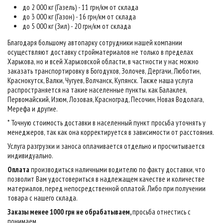
до 2 000 кг (Газель) - 11 грн/км от склада
до 3 000 кг (Газон) - 16 грн/км от склада
до 5 000 кг (Зил) - 20 грн/км от склада
Благодаря большому автопарку сотрудники нашей компании
осуществляют доставку стройматериалов не только в пределах
Харькова, но и всей Харьковской области, в частности у нас можно
заказать транспортировку в Богодухов, Золочев, Дергачи, Люботин,
Краснокутск, Валки, Чугуев, Волчанск, Купянск. Также наша услуга
распространяется на такие населенные пункты. как Балаклея,
Первомайский, Изюм, Лозовая, Красноград, Песочин, Новая Водолага,
Мерефа и другие.
* Точную стоимость доставки в населенный пункт просьба уточнять у
менеджеров, так как она корректируется в зависимости от расстояния.
Услуга разгрузки и заноса оплачивается отдельно и просчитывается
индивидуально.
Оплата
производиться наличными водителю по факту доставки, что
позволит Вам удостовериться в надлежащем качестве и количестве
материалов, перед непосредственной оплатой. Либо при получении
товара с нашего склада.
Заказы менее 1000 грн не обрабатываем,
просьба отнестись с
понимаем
.