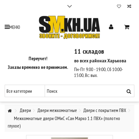
Cтройматериалы в Харькове | 12 складов | Доставка
2-3 часа - SM Харьков
Максимальный выбор стройматериалов. 12 складов по Харькову.
МЕНЮ
Гарантия лучшей цены на стройматериалы 110%.
Доставка стройматериалов по Харькову за 2-3 часа.
Оплата при получении.
11 складов
Звоните - Договоримся ☎ (095) 550-35-90, (068) 810-46-47.
Переучет!
во всех районах Харькова
Заказы временно не принимаем.
Пн-Пт 9:00 - 19:00, Сб 10:00-
15:00, Вс: вых.
Двери
Двери межкомнатные
Двери с покрытием ПВХ
Межкомнатные двери ОМиС «Сан Марко 1.1 ПВХ» (полотно
глухое)