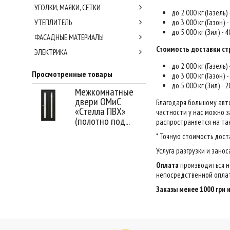
УГОЛКИ, МАЯКИ, СЕТКИ
до 2 000 кг (Газель)
УТЕПЛИТЕЛЬ
до 3 000 кг (Газон) 
до 5 000 кг (Зил) - 
ФАСАДНЫЕ МАТЕРИАЛЫ
Стоимость доставки ст
ЭЛЕКТРИКА
до 2 000 кг (Газель)
Просмотренные товары
до 3 000 кг (Газон) 
до 5 000 кг (Зил) - 
Межкомнатные
двери ОМиС
Благодаря большому авт
«Стелла ПВХ»
частности у нас можно за
(полотно под...
распространяется на так
* Точную стоимость дост
Услуга разгрузки и зано
Оплата
производиться н
непосредственной оплат
Заказы менее 1000 грн