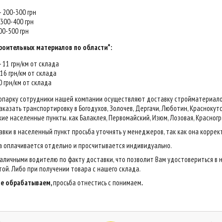
 - 200-300 грн
- 300-400 грн
400-500 грн
роительных материалов по области*:
 - 11 грн/км от склада
- 16 грн/км от склада
20 грн/км от склада
опарку сотрудники нашей компании осуществляют доставку стройматериалов н
казать транспортировку в Богодухов, Золочев, Дергачи, Люботин, Краснокутск,
ие населенные пункты. как Балаклея, Первомайский, Изюм, Лозовая, Красногр
авки в населенный пункт просьба уточнять у менеджеров, так как она коррек
са оплачивается отдельно и просчитывается индивидуально.
аличными водителю по факту доставки, что позволит Вам удостовериться в 
ой. Либо при получении товара с нашего склада.
 не обрабатываем,
просьба отнестись с понимаем
.