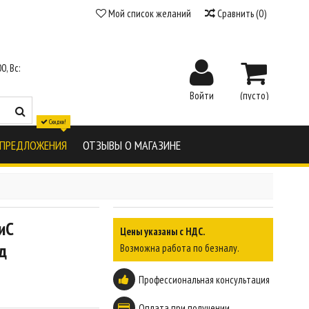
Мой список желаний
Сравнить
(
0
)
0, Вс:
Войти
(пусто)
Скидки!
 ПРЕДЛОЖЕНИЯ
ОТЗЫВЫ О МАГАЗИНЕ
иС
Цены указаны с НДС.
д
Возможна работа по безналу.
Профессиональная консультация
Оплата при получении