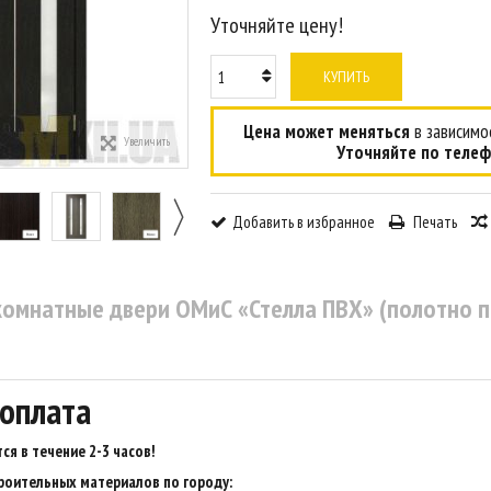
Уточняйте цену!
КУПИТЬ
Цена может меняться
в зависимос
Увеличить
Уточняйте по телеф
Добавить в избранное
Печать
омнатные двери ОМиС «Стелла ПВХ» (полотно п
 оплата
ся в течение 2-3 часов
!
роительных материалов по городу: