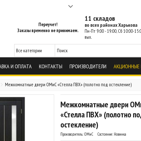
а 2-3 часа - SM Харьков
11 складов
Переучет!
во всех районах Харькова
Заказы временно не принимаем.
Пн-Пт 9:00 - 19:00, Сб 10:00-15:0
вых.
АВКА И ОПЛАТА
КОНТАКТЫ
ПРОИЗВОДИТЕЛИ
АКЦИОННЫЕ
Межкомнатные двери ОМиС «Стелла ПВХ» (полотно под остекление)
Межкомнатные двери ОМ
«Стелла ПВХ» (полотно по
остекление)
Производитель:
ОМиС
Состояние:
Новинка