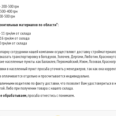
 - 200-300 грн
- 300-400 грн
400-500 грн
роительных материалов по области*:
 - 11 грн/км от склада
- 16 грн/км от склада
20 грн/км от склада
опарку сотрудники нашей компании осуществляют доставку стройматериалов н
казать транспортировку в Богодухов, Золочев, Дергачи, Люботин, Краснокутск,
ие населенные пункты. как Балаклея, Первомайский, Изюм, Лозовая, Красногр
авки в населенный пункт просьба уточнять у менеджеров, так как она коррек
са оплачивается отдельно и просчитывается индивидуально.
аличными водителю по факту доставки, что позволит Вам удостовериться в 
ой. Либо при получении товара с нашего склада.
 не обрабатываем,
просьба отнестись с понимаем
.