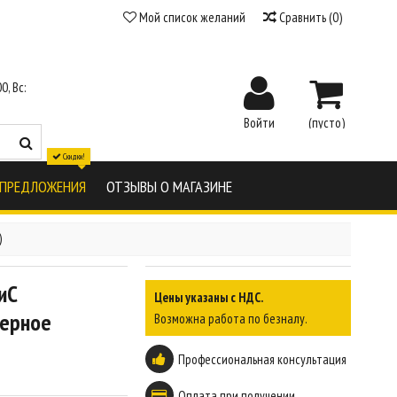
Мой список желаний
Сравнить
(
0
)
0, Вс:
Войти
(пусто)
Скидки!
 ПРЕДЛОЖЕНИЯ
ОТЗЫВЫ О МАГАЗИНЕ
)
иС
Цены указаны с НДС.
черное
Возможна работа по безналу.
Профессиональная консультация
Оплата при получении