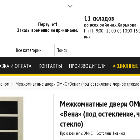
а 2-3 часа - SM Харьков
11 складов
Переучет!
во всех районах Харькова
Заказы временно не принимаем.
Пн-Пт 9:00 - 19:00, Сб 10:00-15:0
вых.
АВКА И ОПЛАТА
КОНТАКТЫ
ПРОИЗВОДИТЕЛИ
АКЦИОННЫЕ
поном
Межкомнатные двери ОМиС «Вена» (под остекление, черное стекло
Межкомнатные двери ОМ
«Вена» (под остекление, 
стекло)
Производитель:
ОМиС
Состояние:
Новинка