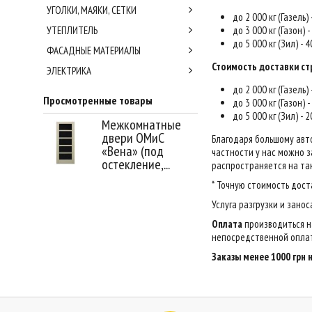
УГОЛКИ, МАЯКИ, СЕТКИ
до 2 000 кг (Газель)
УТЕПЛИТЕЛЬ
до 3 000 кг (Газон) 
до 5 000 кг (Зил) - 
ФАСАДНЫЕ МАТЕРИАЛЫ
Стоимость доставки ст
ЭЛЕКТРИКА
до 2 000 кг (Газель)
Просмотренные товары
до 3 000 кг (Газон) 
до 5 000 кг (Зил) - 
Межкомнатные
двери ОМиС
Благодаря большому авт
«Вена» (под
частности у нас можно за
остекление,...
распространяется на так
* Точную стоимость дост
Услуга разгрузки и зано
Оплата
производиться н
непосредственной оплат
Заказы менее 1000 грн