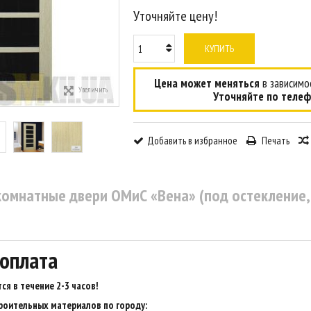
Уточняйте цену!
КУПИТЬ
Цена может меняться
в зависимос
Увеличить
Уточняйте по телеф
Добавить в избранное
Печать
омнатные двери ОМиС «Вена» (под остекление, 
 оплата
ся в течение 2-3 часов
!
роительных материалов по городу: