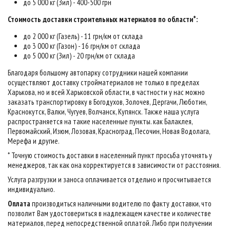
до 5 000 кг (Зил) - 400-500 грн
Стоимость доставки строительных материалов по области*:
до 2 000 кг (Газель) - 11 грн/км от склада
до 3 000 кг (Газон) - 16 грн/км от склада
до 5 000 кг (Зил) - 20 грн/км от склада
Благодаря большому автопарку сотрудники нашей компании
осуществляют доставку стройматериалов не только в пределах
Харькова, но и всей Харьковской области, в частности у нас можно
заказать транспортировку в Богодухов, Золочев, Дергачи, Люботин,
Краснокутск, Валки, Чугуев, Волчанск, Купянск. Также наша услуга
распространяется на такие населенные пункты. как Балаклея,
Первомайский, Изюм, Лозовая, Красноград, Песочин, Новая Водолага,
Мерефа и другие.
* Точную стоимость доставки в населенный пункт просьба уточнять у
менеджеров, так как она корректируется в зависимости от расстояния.
Услуга разгрузки и заноса оплачивается отдельно и просчитывается
индивидуально.
Оплата
производиться наличными водителю по факту доставки, что
позволит Вам удостовериться в надлежащем качестве и количестве
материалов, перед непосредственной оплатой. Либо при получении