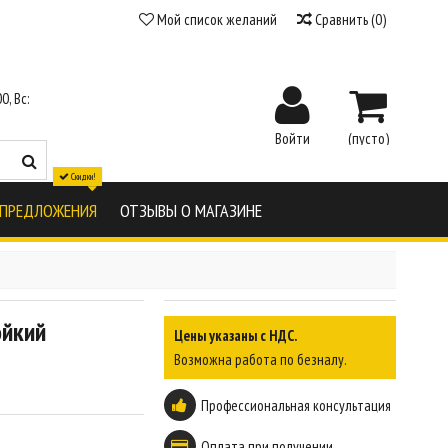
Мой список желаний
Сравнить
(
0
)
0, Вс:
Войти
(пусто)
Скидки!
 ПРЕДЛОЖЕНИЯ
ОТЗЫВЫ О МАГАЗИНЕ
ойкий
Цены указаны с НДС.
Возможна работа по безналу.
Профессиональная консультация
Оплата при получении