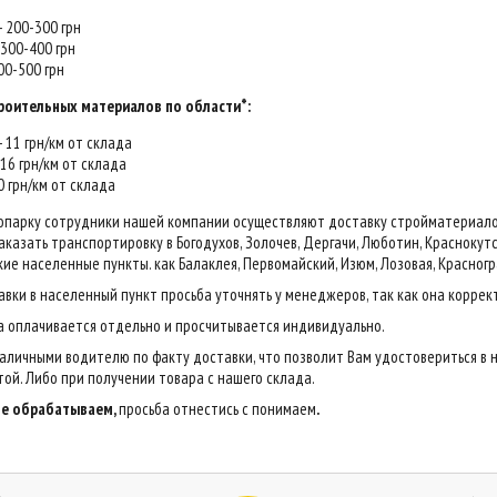
 - 200-300 грн
- 300-400 грн
400-500 грн
роительных материалов по области*:
 - 11 грн/км от склада
- 16 грн/км от склада
20 грн/км от склада
опарку сотрудники нашей компании осуществляют доставку стройматериалов н
казать транспортировку в Богодухов, Золочев, Дергачи, Люботин, Краснокутск,
ие населенные пункты. как Балаклея, Первомайский, Изюм, Лозовая, Красногр
авки в населенный пункт просьба уточнять у менеджеров, так как она коррек
са оплачивается отдельно и просчитывается индивидуально.
аличными водителю по факту доставки, что позволит Вам удостовериться в 
ой. Либо при получении товара с нашего склада.
 не обрабатываем,
просьба отнестись с понимаем
.