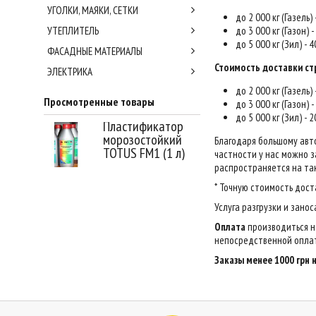
УГОЛКИ, МАЯКИ, СЕТКИ
до 2 000 кг (Газель)
УТЕПЛИТЕЛЬ
до 3 000 кг (Газон) 
до 5 000 кг (Зил) - 
ФАСАДНЫЕ МАТЕРИАЛЫ
Стоимость доставки ст
ЭЛЕКТРИКА
до 2 000 кг (Газель)
Просмотренные товары
до 3 000 кг (Газон) 
до 5 000 кг (Зил) - 
Пластификатор
морозостойкий
Благодаря большому авт
TOTUS FM1 (1 л)
частности у нас можно за
распространяется на так
* Точную стоимость дост
Услуга разгрузки и зано
Оплата
производиться н
непосредственной оплат
Заказы менее 1000 грн