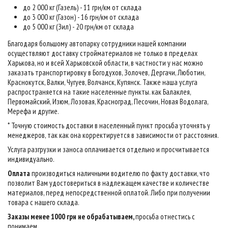
до 2 000 кг (Газель) - 11 грн/км от склада
до 3 000 кг (Газон) - 16 грн/км от склада
до 5 000 кг (Зил) - 20 грн/км от склада
Благодаря большому автопарку сотрудники нашей компании
осуществляют доставку стройматериалов не только в пределах
Харькова, но и всей Харьковской области, в частности у нас можно
заказать транспортировку в Богодухов, Золочев, Дергачи, Люботин,
Краснокутск, Валки, Чугуев, Волчанск, Купянск. Также наша услуга
распространяется на такие населенные пункты. как Балаклея,
Первомайский, Изюм, Лозовая, Красноград, Песочин, Новая Водолага,
Мерефа и другие.
* Точную стоимость доставки в населенный пункт просьба уточнять у
менеджеров, так как она корректируется в зависимости от расстояния.
Услуга разгрузки и заноса оплачивается отдельно и просчитывается
индивидуально.
Оплата
производиться наличными водителю по факту доставки, что
позволит Вам удостовериться в надлежащем качестве и количестве
материалов, перед непосредственной оплатой. Либо при получении
товара с нашего склада.
Заказы менее 1000 грн не обрабатываем,
просьба отнестись с
понимаем
.