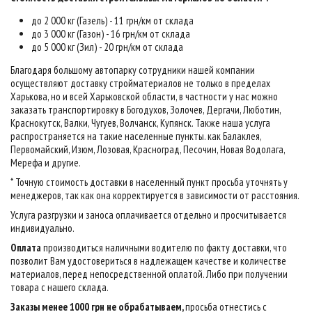
до 2 000 кг (Газель) - 11 грн/км от склада
до 3 000 кг (Газон) - 16 грн/км от склада
до 5 000 кг (Зил) - 20 грн/км от склада
Благодаря большому автопарку сотрудники нашей компании
осуществляют доставку стройматериалов не только в пределах
Харькова, но и всей Харьковской области, в частности у нас можно
заказать транспортировку в Богодухов, Золочев, Дергачи, Люботин,
Краснокутск, Валки, Чугуев, Волчанск, Купянск. Также наша услуга
распространяется на такие населенные пункты. как Балаклея,
Первомайский, Изюм, Лозовая, Красноград, Песочин, Новая Водолага,
Мерефа и другие.
* Точную стоимость доставки в населенный пункт просьба уточнять у
менеджеров, так как она корректируется в зависимости от расстояния.
Услуга разгрузки и заноса оплачивается отдельно и просчитывается
индивидуально.
Оплата
производиться наличными водителю по факту доставки, что
позволит Вам удостовериться в надлежащем качестве и количестве
материалов, перед непосредственной оплатой. Либо при получении
товара с нашего склада.
Заказы менее 1000 грн не обрабатываем,
просьба отнестись с