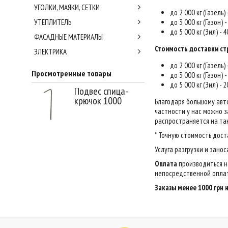
УГОЛКИ, МАЯКИ, СЕТКИ
до 2 000 кг (Газель)
УТЕПЛИТЕЛЬ
до 3 000 кг (Газон) 
до 5 000 кг (Зил) - 
ФАСАДНЫЕ МАТЕРИАЛЫ
Стоимость доставки ст
ЭЛЕКТРИКА
до 2 000 кг (Газель)
Просмотренные товары
до 3 000 кг (Газон) 
до 5 000 кг (Зил) - 
Подвес спица-
крючок 1000
Благодаря большому авт
частности у нас можно за
распространяется на так
* Точную стоимость дост
Услуга разгрузки и зано
Оплата
производиться н
непосредственной оплат
Заказы менее 1000 грн