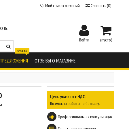
Мой список желаний
Сравнить
(
0
)
0, Вс:
Войти
(пусто)
Скидки!
 ПРЕДЛОЖЕНИЯ
ОТЗЫВЫ О МАГАЗИНЕ
0
Цены указаны с НДС.
Возможна работа по безналу.
ка
Профессиональная консультация
Оплата при получении