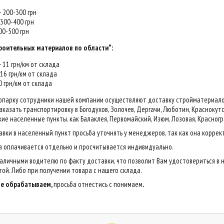
 - 200-300 грн
- 300-400 грн
400-500 грн
роительных материалов по области*:
 - 11 грн/км от склада
- 16 грн/км от склада
20 грн/км от склада
опарку сотрудники нашей компании осуществляют доставку стройматериалов н
казать транспортировку в Богодухов, Золочев, Дергачи, Люботин, Краснокутск,
ие населенные пункты. как Балаклея, Первомайский, Изюм, Лозовая, Красногр
авки в населенный пункт просьба уточнять у менеджеров, так как она коррек
са оплачивается отдельно и просчитывается индивидуально.
аличными водителю по факту доставки, что позволит Вам удостовериться в 
ой. Либо при получении товара с нашего склада.
 не обрабатываем,
просьба отнестись с понимаем
.