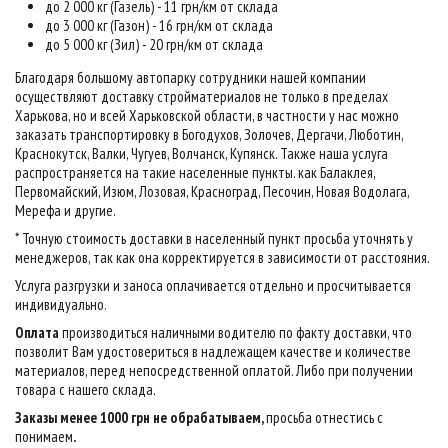
до 2 000 кг (Газель) - 11 грн/км от склада
до 3 000 кг (Газон) - 16 грн/км от склада
до 5 000 кг (Зил) - 20 грн/км от склада
Благодаря большому автопарку сотрудники нашей компании
осуществляют доставку стройматериалов не только в пределах
Харькова, но и всей Харьковской области, в частности у нас можно
заказать транспортировку в Богодухов, Золочев, Дергачи, Люботин,
Краснокутск, Валки, Чугуев, Волчанск, Купянск. Также наша услуга
распространяется на такие населенные пункты. как Балаклея,
Первомайский, Изюм, Лозовая, Красноград, Песочин, Новая Водолага,
Мерефа и другие.
* Точную стоимость доставки в населенный пункт просьба уточнять у
менеджеров, так как она корректируется в зависимости от расстояния.
Услуга разгрузки и заноса оплачивается отдельно и просчитывается
индивидуально.
Оплата
производиться наличными водителю по факту доставки, что
позволит Вам удостовериться в надлежащем качестве и количестве
материалов, перед непосредственной оплатой. Либо при получении
товара с нашего склада.
Заказы менее 1000 грн не обрабатываем,
просьба отнестись с
понимаем
.