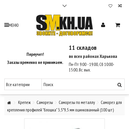
Cтройматериалы в Харькове | 12 складов | Доставка
2-3 часа - SM Харьков
Максимальный выбор стройматериалов. 12 складов по Харькову.
МЕНЮ
Гарантия лучшей цены на стройматериалы 110%.
Доставка стройматериалов по Харькову за 2-3 часа.
Оплата при получении.
11 складов
Звоните - Договоримся ☎ (095) 550-35-90, (068) 810-46-47.
Переучет!
во всех районах Харькова
Заказы временно не принимаем.
Пн-Пт 9:00 - 19:00, Сб 10:00-
15:00, Вс: вых.
Крепеж
Саморезы
Саморезы по металлу
Саморез для
крепления профилей "блошка" 3,5*9,5 мм оцинкованный (100 шт)